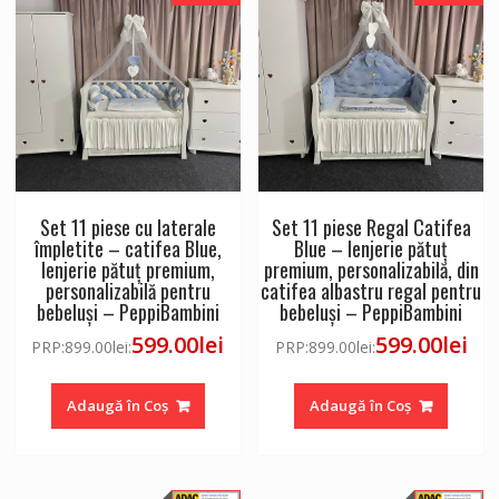
Set 11 piese cu laterale
Set 11 piese Regal Catifea
împletite – catifea Blue,
Blue – lenjerie pătuț
lenjerie pătuț premium,
premium, personalizabilă, din
personalizabilă pentru
catifea albastru regal pentru
bebeluși – PeppiBambini
bebeluși – PeppiBambini
599.00
lei
599.00
lei
PRP:
899.00
lei
:
PRP:
899.00
lei
:
Adaugă în Coș
Adaugă în Coș