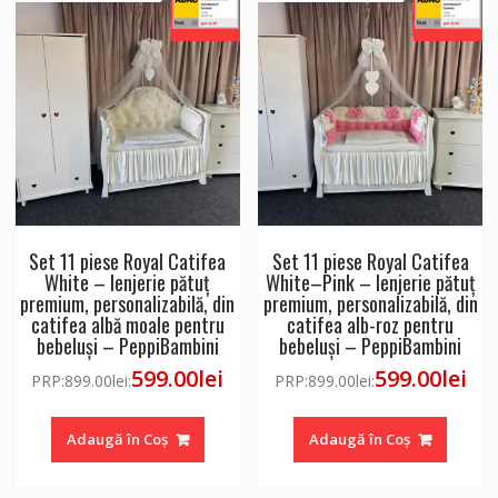
Set 11 piese Royal Catifea
Set 11 piese Royal Catifea
White – lenjerie pătuț
White–Pink – lenjerie pătuț
premium, personalizabilă, din
premium, personalizabilă, din
catifea albă moale pentru
catifea alb-roz pentru
bebeluși – PeppiBambini
bebeluși – PeppiBambini
599.00
lei
599.00
lei
PRP:
899.00
lei
:
PRP:
899.00
lei
:
Adaugă în Coș
Adaugă în Coș