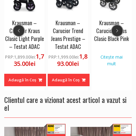
Krausman –
Krausman –
Krausman –
Carucior Kraus
Carucior Trend
Carucior Kraus
e
Clasic Light Purple
Jeans Prestige –
Clasic Black Pink
– Testat ADAC
Testat ADAC
8
1,7
1,8
PRP:
1,899.00
lei
:
PRP:
1,999.00
lei
:
Citește mai
35.00
lei
93.00
lei
mult
Adaugă în Coș
Adaugă în Coș
Clientul care a vizionat acest articol a vazut si
el