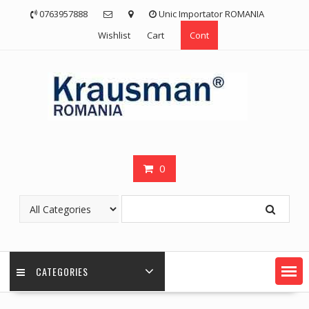
Skip
0763957888
Unic Importator ROMANIA
to
Wishlist
Cart
Cont
content
0
CATEGORIES