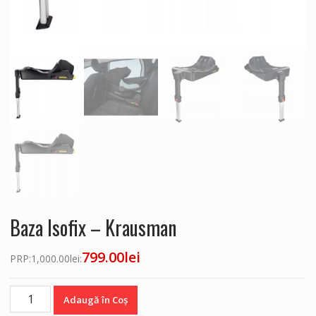
Baza Isofix – Krausman
799.00
lei
PRP:
1,000.00
lei
:
Cantitate
Adaugă în Coș
Baza