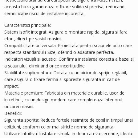
aceasta baza garanteaza o fixare solida si precisa, reducand
semnificativ riscul de instalare incorecta.
Caracteristici principale:
Sistem Isofix integrat: Asigura o montare rapida, sigura si fara
efort, direct pe sasiul masinii.
Compatibilitate universala: Proiectata pentru scaunele auto care
respecta standardul i-Size, oferind o adaptare perfecta.
Indicatori vizuali si acustici: Confirma instalarea corecta a bazei si
a scaunului, eliminand orice incertitudine.
Stabilitate suplimentara: Dotata cu un picior de sprijin reglabil,
care asigura o fixare ferma si sporeste siguranta in caz de
impact.
Materiale premium: Fabricata din materiale durabile, usor de
intretinut, cu un design modern care completeaza interiorul
oricarei masini.
Beneficii:
Siguranta sporita: Reduce fortele resimtite de copil in timpul unei
coliziuni, conform celor mai stricte norme de siguranta.
Utilizare intuitiva: Instalare simpla in doar cateva secunde, ideala