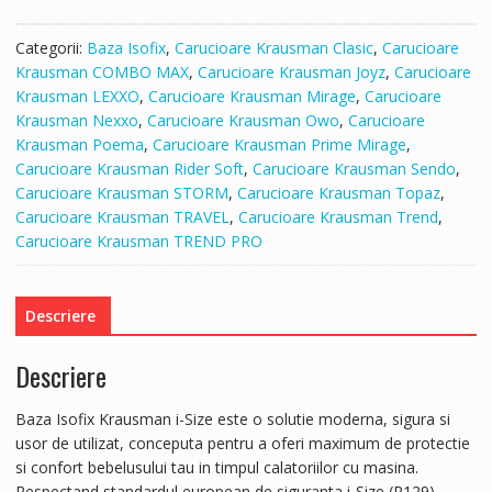
Isofix
-
Categorii:
Baza Isofix
,
Carucioare Krausman Clasic
,
Carucioare
Krausman
Krausman COMBO MAX
,
Carucioare Krausman Joyz
,
Carucioare
Krausman LEXXO
,
Carucioare Krausman Mirage
,
Carucioare
Krausman Nexxo
,
Carucioare Krausman Owo
,
Carucioare
Krausman Poema
,
Carucioare Krausman Prime Mirage
,
Carucioare Krausman Rider Soft
,
Carucioare Krausman Sendo
,
Carucioare Krausman STORM
,
Carucioare Krausman Topaz
,
Carucioare Krausman TRAVEL
,
Carucioare Krausman Trend
,
Carucioare Krausman TREND PRO
Descriere
Descriere
Baza Isofix Krausman i-Size este o solutie moderna, sigura si
usor de utilizat, conceputa pentru a oferi maximum de protectie
si confort bebelusului tau in timpul calatoriilor cu masina.
Respectand standardul european de siguranta i-Size (R129),