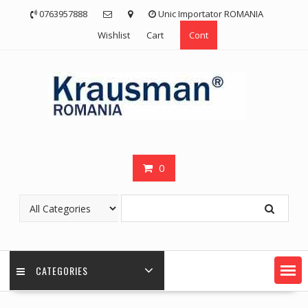
Skip
0763957888
Unic Importator ROMANIA
to
Wishlist
Cart
Cont
content
0
CATEGORIES