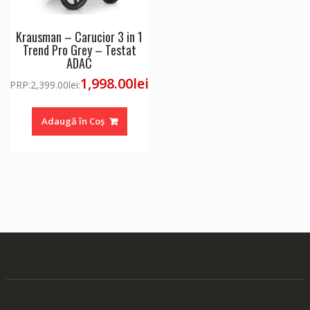
Krausman – Carucior 3 in 1
Trend Pro Grey – Testat
ADAC
1,998.00
lei
PRP:
2,399.00
lei
:
Adaugă în Coș