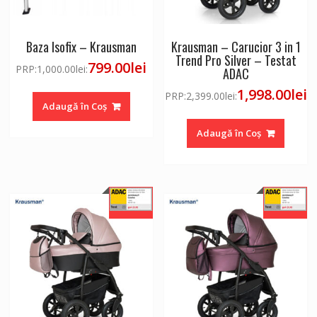
Baza Isofix – Krausman
Krausman – Carucior 3 in 1
Trend Pro Silver – Testat
799.00
lei
PRP:
1,000.00
lei
:
ADAC
1,998.00
lei
PRP:
2,399.00
lei
:
Adaugă în Coș
Adaugă în Coș