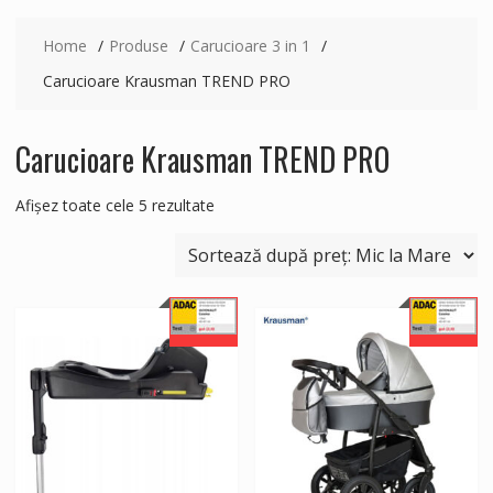
Home
Produse
Carucioare 3 in 1
Carucioare Krausman TREND PRO
Carucioare Krausman TREND PRO
Sortat
Afișez toate cele 5 rezultate
după
preț:
de
la
mic
la
mare