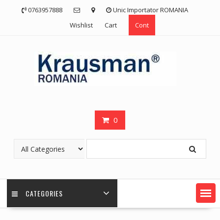
Skip
0763957888
Unic Importator ROMANIA
to
Wishlist
Cart
Cont
content
0
CATEGORIES