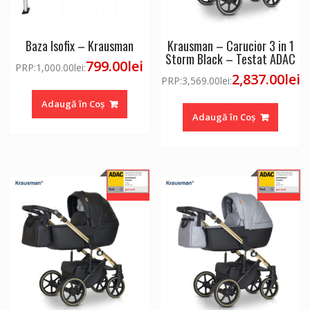
Baza Isofix – Krausman
Krausman – Carucior 3 in 1
Storm Black – Testat ADAC
799.00
lei
PRP:
1,000.00
lei
:
2,837.00
lei
PRP:
3,569.00
lei
:
Adaugă în Coș
Adaugă în Coș