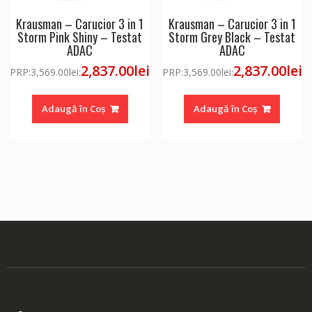
Krausman – Carucior 3 in 1
Krausman – Carucior 3 in 1
Storm Pink Shiny – Testat
Storm Grey Black – Testat
ADAC
ADAC
2,837.00
lei
2,837.00
lei
PRP:
3,569.00
lei
:
PRP:
3,569.00
lei
:
Adaugă în Coș
Adaugă în Coș