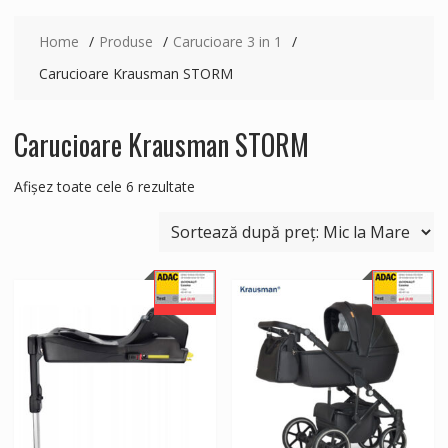
Home
Produse
Carucioare 3 in 1
Carucioare Krausman STORM
Carucioare Krausman STORM
Sortat
Afișez toate cele 6 rezultate
după
preț:
de
la
mic
la
mare