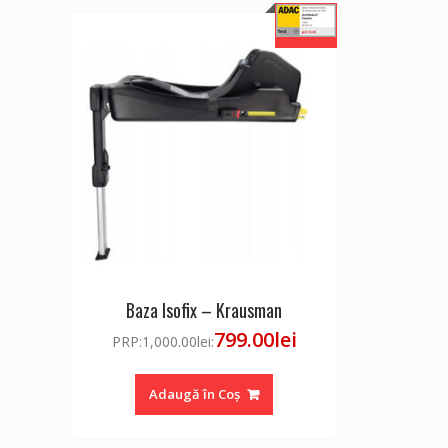
Baza Isofix – Krausman
799.00
lei
PRP:
1,000.00
lei
:
Adaugă în Coș