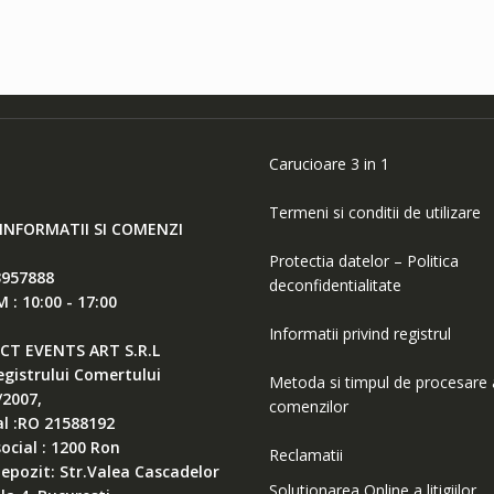
Carucioare 3 in 1
Termeni si conditii de utilizare
INFORMATII SI COMENZI
Protectia datelor – Politica
3957888
deconfidentialitate
: 10:00 - 17:00
Informatii privind registrul
ECT EVENTS ART S.R.L
Registrului Comertului
Metoda si timpul de procesare 
/2007,
comenzilor
al :RO 21588192
social : 1200 Ron
Reclamatii
epozit: Str.Valea Cascadelor
Solutionarea Online a litigiilor