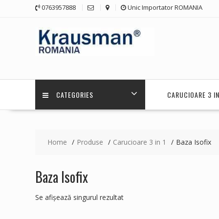
Skip
0763957888
Unic Importator ROMANIA
to
content
CATEGORIES
CARUCIOARE 3 IN
Home
Produse
Carucioare 3 in 1
Baza Isofix
Baza Isofix
Se afișează singurul rezultat