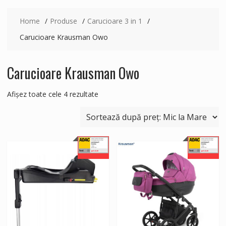
Home
Produse
Carucioare 3 in 1
Carucioare Krausman Owo
Carucioare Krausman Owo
Sortat
Afișez toate cele 4 rezultate
după
preț:
de
la
mic
la
mare