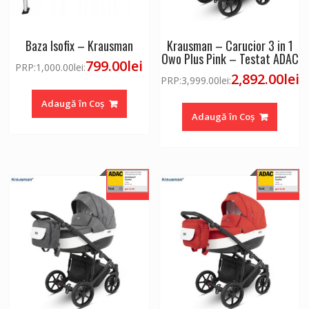
Baza Isofix – Krausman
Krausman – Carucior 3 in 1
Owo Plus Pink – Testat ADAC
799.00
lei
PRP:
1,000.00
lei
:
2,892.00
lei
PRP:
3,999.00
lei
:
Adaugă în Coș
Adaugă în Coș