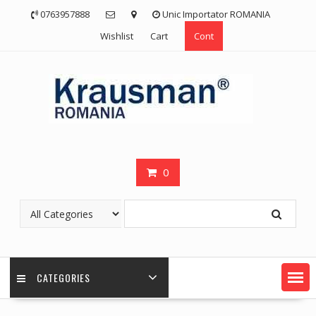
Skip
0763957888
Unic Importator ROMANIA
to
Wishlist
Cart
Cont
content
0
CATEGORIES