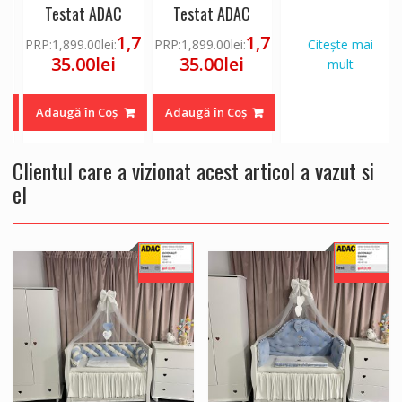
Testat ADAC
Testat ADAC
7
1,7
1,7
PRP:
1,899.00
lei
:
PRP:
1,899.00
lei
:
Citește mai
35.00
lei
35.00
lei
mult
Adaugă în Coș
Adaugă în Coș
Clientul care a vizionat acest articol a vazut si
el