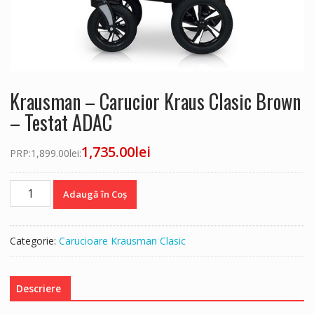
Krausman – Carucior Kraus Clasic Brown
– Testat ADAC
1,735.00
lei
PRP:
1,899.00
lei
:
Cantitate
Adaugă în Coș
Krausman
-
Carucior
Categorie:
Carucioare Krausman Clasic
Kraus
Clasic
Brown
Descriere
-
Testat