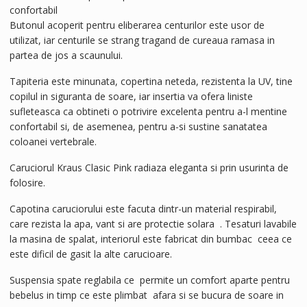
confortabil
Butonul acoperit pentru eliberarea centurilor este usor de
utilizat, iar centurile se strang tragand de cureaua ramasa in
partea de jos a scaunului.
Tapiteria este minunata, copertina neteda, rezistenta la UV, tine
copilul in siguranta de soare, iar insertia va ofera liniste
sufleteasca ca obtineti o potrivire excelenta pentru a-l mentine
confortabil si, de asemenea, pentru a-si sustine sanatatea
coloanei vertebrale.
Caruciorul Kraus Clasic Pink radiaza eleganta si prin usurinta de
folosire.
Capotina caruciorului este facuta dintr-un material respirabil,
care rezista la apa, vant si are protectie solara . Tesaturi lavabile
la masina de spalat, interiorul este fabricat din bumbac ceea ce
este dificil de gasit la alte carucioare.
Suspensia spate reglabila ce permite un comfort aparte pentru
bebelus in timp ce este plimbat afara si se bucura de soare in