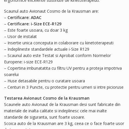
ergonomice excelente sustinute de kinetoterapeuti.
Scaunul auto Avionaut Cosmo de la Krausman are:
–
Certificare: ADAC
–
Certificare: i-Size ECE-R129
– Este foarte usoara, cu doar 3 kg
– Usor de instalat
– Insertie unica conceputa in colaborare cu kinetoterapeuti
– Indeplineste standardele actuale i-Size R129
– Scaunul auto este Testat si Aprobat conform Normelor
Europene: i-size ECE-R129
– Copertina imbunatatita cu filtru UV pentru a proteja impotriva
soarelui
– Huse detasabile pentru o curatare usoara
– Centuri in 3 Puncte, cu protectie pentru umeri si intre picioruse
Testarea Avionaut Cosmo de la Krausman
Scaunele auto Avionaut de la Krausman desi sunt fabricate din
materiale de inalta calitate si indeplinesc cele mai inalte
standarde de siguranta, sunt foarte usoare.
Scoica auto de la Krausman are 3 kg, ceea ce o face foarte usor