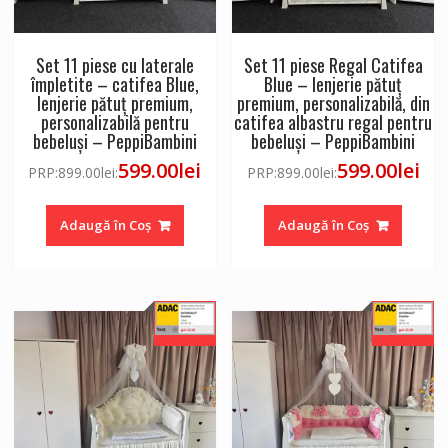
Set 11 piese cu laterale
Set 11 piese Regal Catifea
împletite – catifea Blue,
Blue – lenjerie pătuț
lenjerie pătuț premium,
premium, personalizabilă, din
personalizabilă pentru
catifea albastru regal pentru
bebeluși – PeppiBambini
bebeluși – PeppiBambini
599.00
lei
599.00
lei
PRP:
899.00
lei
:
PRP:
899.00
lei
:
Adaugă în Coș
Adaugă în Coș