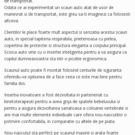
de transportat.
Odata ce ai experimentat un scaun auto atat de usor de
manevrat si de transportat, este greu sa-ti imaginezi ca folosesti
altceva.
Clientilor le place foarte mult aspectul si senzatia acestui scaun
auto, in special tapiteria respirabila, prietenoasa cu pielea,
copertina de protectie si structura eleganta a corpului principal.
Scoica auto vine cu o insertie inteligenta pentru a va asigura ca
copilul dumneavoastra sta intr-o pozitie ergonomica.
Scaunul auto poate fi montat folosind centurile de siguranta
oferindu-va optiunea de a face ceea ce este mai bine pentru
familia dvs.
Insertia inovatoare a fost dezvoltata in parteneriat cu
kinetoterapeuti pentru a avea grija de spatele bebelusului si
pentru a asigura dezvoltarea sanatoasa a coloanei vertebrale si
are mai multe elemente individuale care ofera nou-nascutilor o
potrivire confortabila, in comparatie cu altele de pe piata.
Nou-nascutul sta perfect pe scaunul masinii si arata foarte