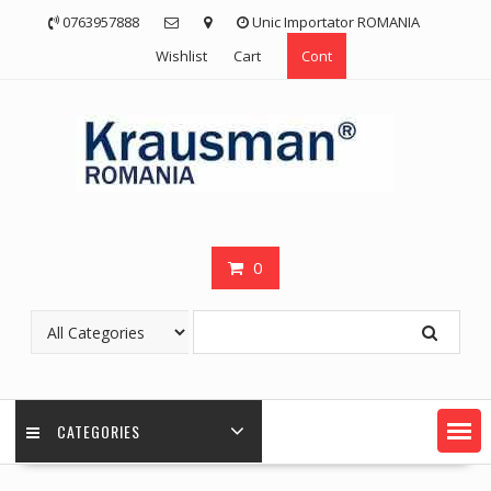
Skip
0763957888
Unic Importator ROMANIA
to
Wishlist
Cart
Cont
content
0
CATEGORIES