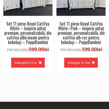
Set 11 piese Royal Catifea
Set 11 piese Royal Catifea
White – lenjerie pătuț
White–Pink – lenjerie pătuț
premium, personalizabilă, din
premium, personalizabilă, din
catifea albă moale pentru
catifea alb-roz pentru
bebeluși – PeppiBambini
bebeluși – PeppiBambini
599.00
lei
599.00
lei
PRP:
899.00
lei
:
PRP:
899.00
lei
:
Adaugă în Coș
Adaugă în Coș