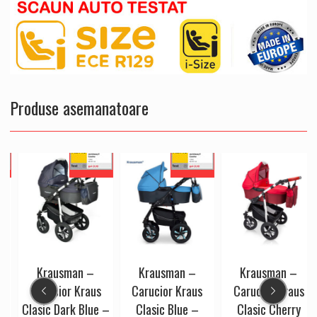
Produse asemanatoare
Krausman –
Krausman –
Krausman –
Carucior Kraus
Carucior Kraus
Carucior Kraus
e
Clasic Dark Blue –
Clasic Blue –
Clasic Cherry