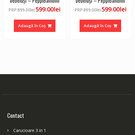
bebeluși – PeppiBambini
bebeluși – PeppiBambini
599.00
lei
599.00
lei
PRP:
899.00
lei
:
PRP:
899.00
lei
:
Adaugă în Coș
Adaugă în Coș
Contact
Carucioare 3 in 1