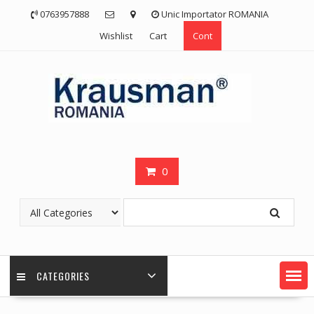
Skip
0763957888
Unic Importator ROMANIA
to
Wishlist
Cart
Cont
content
0
CATEGORIES