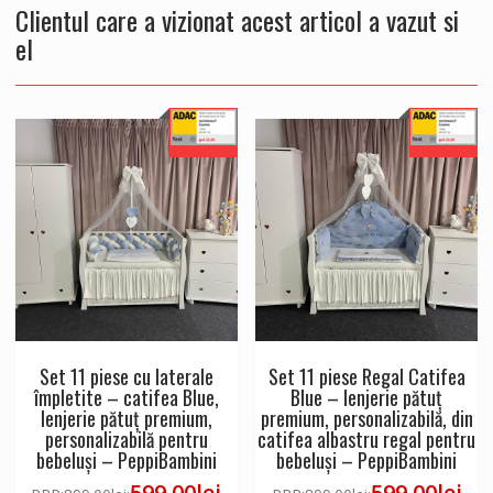
Clientul care a vizionat acest articol a vazut si
el
Set 11 piese cu laterale
Set 11 piese Regal Catifea
împletite – catifea Blue,
Blue – lenjerie pătuț
lenjerie pătuț premium,
premium, personalizabilă, din
personalizabilă pentru
catifea albastru regal pentru
bebeluși – PeppiBambini
bebeluși – PeppiBambini
599.00
lei
599.00
lei