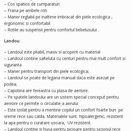
– Cos spatios de cumparaturi
– Frana pe ambele roti
– Maner reglabil pe inaltime imbracat din piele ecologica ,
ergonomic si confortabil
– Rotile au suspensii pentru confortul bebelusului .
Landou
:
– Landoul este pliabil, masiv si acoperit cu material
– Landoul contine salteluta cu centuri pentru mai mult confort si
siguranta
– Maner pentru transport din piele ecologica;
– Landoul se poate de legana manual daca este asezat pe
podea;
– Capotina are fereastra cu plasa de aerisire.
– Pe spatele landoului are un sistem special conceput pentru
aerisire ce permite o circulatie a aerului
– Este izolat pentru a mentine copilul un confort foarte bun pe
vreme rece sau calda. Materialele sunt hipoalergenic, rezistent
la apa pentru o curatare usoara, UV rezistent.
– Landoul contine si husa pentru picioare pentru sezonul rece