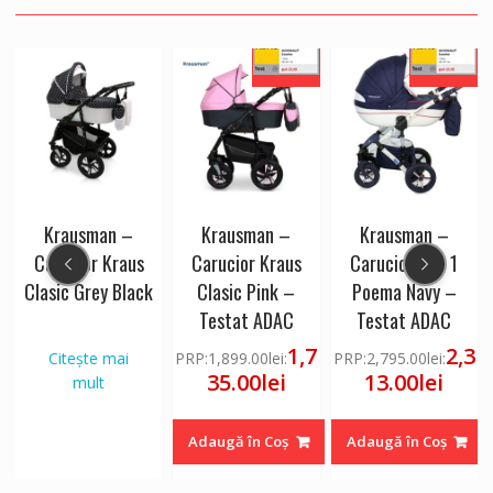
Krausman –
Krausman –
Krausman –
Carucior Kraus
Carucior Kraus
Carucior 3 in 1
Clasic Grey Black
Clasic Pink –
Poema Navy –
Testat ADAC
Testat ADAC
7
1,7
2,3
Citește mai
PRP:
1,899.00
lei
:
PRP:
2,795.00
lei
:
35.00
lei
13.00
lei
mult
Adaugă în Coș
Adaugă în Coș