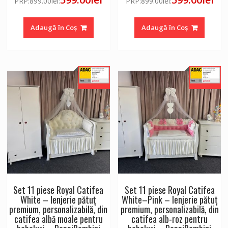
PRP:
899.00
lei
:
PRP:
899.00
lei
:
Adaugă în Coș
Adaugă în Coș
Set 11 piese Royal Catifea
Set 11 piese Royal Catifea
White – lenjerie pătuț
White–Pink – lenjerie pătuț
premium, personalizabilă, din
premium, personalizabilă, din
catifea albă moale pentru
catifea alb-roz pentru