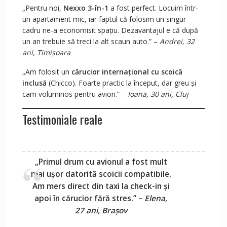
„Pentru noi,
Nexxo 3-în-1
a fost perfect. Locuim într-
un apartament mic, iar faptul că folosim un singur
cadru ne-a economisit spațiu. Dezavantajul e că după
un an trebuie să treci la alt scaun auto.” –
Andrei, 32
ani, Timișoara
„Am folosit un
cărucior internațional cu scoică
inclusă
(Chicco). Foarte practic la început, dar greu și
cam voluminos pentru avion.” –
Ioana, 30 ani, Cluj
Testimoniale reale
„Primul drum cu avionul a fost mult
mai ușor datorită scoicii compatibile.
Am mers direct din taxi la check-in și
apoi în cărucior fără stres.” –
Elena,
27 ani, Brașov