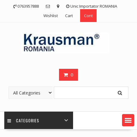
Skip
0763957888
Unic Importator ROMANIA
to
Wishlist
Cart
Cont
content
0
CATEGORIES