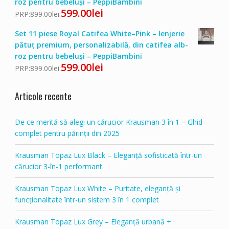
roz pentru bebeluși – PeppiBambini
599.00
lei
PRP:
899.00
lei
:
Set 11 piese Royal Catifea White–Pink – lenjerie
pătuț premium, personalizabilă, din catifea alb-
roz pentru bebeluși – PeppiBambini
599.00
lei
PRP:
899.00
lei
:
Articole recente
De ce merită să alegi un cărucior Krausman 3 în 1 – Ghid
complet pentru părinții din 2025
Krausman Topaz Lux Black – Eleganță sofisticată într-un
cărucior 3-în-1 performant
Krausman Topaz Lux White – Puritate, eleganță și
funcționalitate într-un sistem 3 în 1 complet
Krausman Topaz Lux Grey – Eleganță urbană +