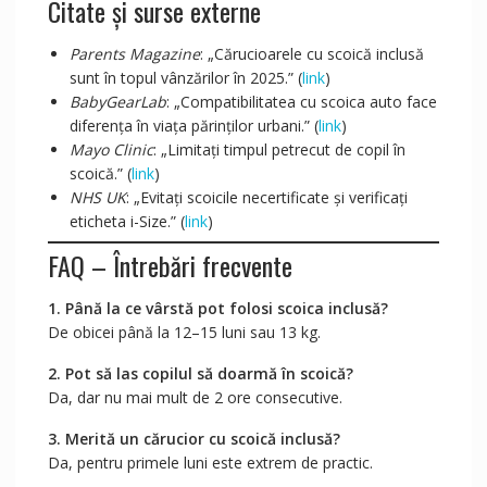
Citate și surse externe
Parents Magazine
: „Cărucioarele cu scoică inclusă
sunt în topul vânzărilor în 2025.” (
link
)
BabyGearLab
: „Compatibilitatea cu scoica auto face
diferența în viața părinților urbani.” (
link
)
Mayo Clinic
: „Limitați timpul petrecut de copil în
scoică.” (
link
)
NHS UK
: „Evitați scoicile necertificate și verificați
eticheta i-Size.” (
link
)
FAQ – Întrebări frecvente
1. Până la ce vârstă pot folosi scoica inclusă?
De obicei până la 12–15 luni sau 13 kg.
2. Pot să las copilul să doarmă în scoică?
Da, dar nu mai mult de 2 ore consecutive.
3. Merită un cărucior cu scoică inclusă?
Da, pentru primele luni este extrem de practic.