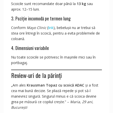
Scoicile sunt recomandate doar până la
13 kg
sau
aprox. 12–15 luni.
3. Poziție incomodă pe termen lung
Conform
Mayo Clinic
(
link
), bebelușii nu ar trebui să
stea ore întregi în scoică, pentru a evita problemele de
coloană.
4. Dimensiuni variabile
Nu toate scoicile se potrivesc în mașinile mici sau în
portbagaj.
Review-uri de la părinți
„Am ales
Krausman Topaz cu scoică ADAC
și a fost
cea mai bună decizie. Se pliază repede și pot să-l
manevrez singură. Singurul minus e că scoica devine
grea pe măsură ce copilul crește.” –
Maria, 29 ani,
București