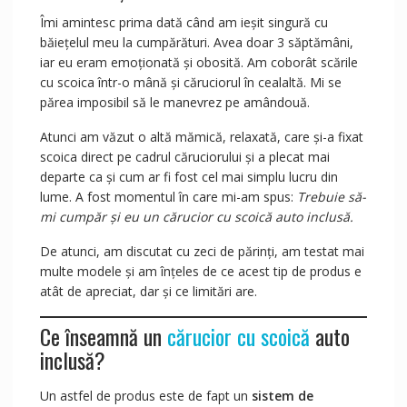
Îmi amintesc prima dată când am ieșit singură cu
băiețelul meu la cumpărături. Avea doar 3 săptămâni,
iar eu eram emoționată și obosită. Am coborât scările
cu scoica într-o mână și căruciorul în cealaltă. Mi se
părea imposibil să le manevrez pe amândouă.
Atunci am văzut o altă mămică, relaxată, care și-a fixat
scoica direct pe cadrul căruciorului și a plecat mai
departe ca și cum ar fi fost cel mai simplu lucru din
lume. A fost momentul în care mi-am spus:
Trebuie să-
mi cumpăr și eu un cărucior cu scoică auto inclusă.
De atunci, am discutat cu zeci de părinți, am testat mai
multe modele și am înțeles de ce acest tip de produs e
atât de apreciat, dar și ce limitări are.
Ce înseamnă un
cărucior cu scoică
auto
inclusă?
Un astfel de produs este de fapt un
sistem de