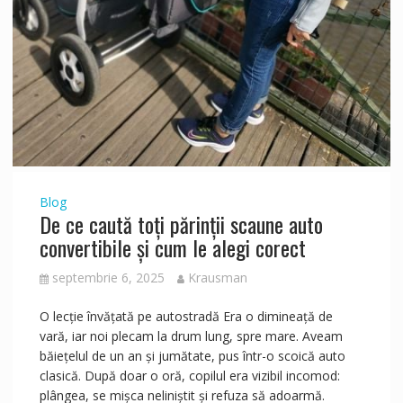
Blog
De ce caută toți părinții scaune auto
convertibile și cum le alegi corect
septembrie 6, 2025
Krausman
O lecție învățată pe autostradă Era o dimineață de
vară, iar noi plecam la drum lung, spre mare. Aveam
băiețelul de un an și jumătate, pus într-o scoică auto
clasică. După doar o oră, copilul era vizibil incomod:
plângea, se mișca neliniștit și refuza să adoarmă.