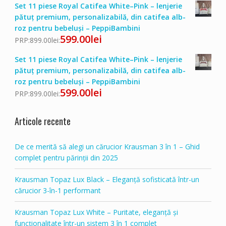
Set 11 piese Royal Catifea White–Pink – lenjerie
pătuț premium, personalizabilă, din catifea alb-
roz pentru bebeluși – PeppiBambini
599.00
lei
PRP:
899.00
lei
:
Set 11 piese Royal Catifea White–Pink – lenjerie
pătuț premium, personalizabilă, din catifea alb-
roz pentru bebeluși – PeppiBambini
599.00
lei
PRP:
899.00
lei
:
Articole recente
De ce merită să alegi un cărucior Krausman 3 în 1 – Ghid
complet pentru părinții din 2025
Krausman Topaz Lux Black – Eleganță sofisticată într-un
cărucior 3-în-1 performant
Krausman Topaz Lux White – Puritate, eleganță și
funcționalitate într-un sistem 3 în 1 complet