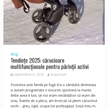
Blog
Tendințe 2025: cărucioare
multifuncționale pentru părinții activi
septembrie 6, 2025
Krausman
Povestea unei familii pe fugă Era o sâmbătă dimineața
și aveam programată o excursie spontană la munte.
Bebe avea 6 luni, iar noi eram nerăbdători să ieșim din
oraș. Înainte de a pleca, am încercat să pliem căruciorul
vechi – greu, rigid, ocupa tot portbagajul. Soțul meu m-