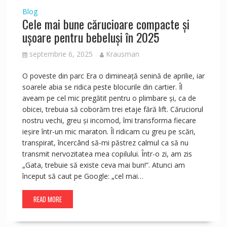
Blog
Cele mai bune cărucioare compacte și
ușoare pentru bebeluși în 2025
septembrie 6, 2025
Krausman
O poveste din parc Era o dimineață senină de aprilie, iar
soarele abia se ridica peste blocurile din cartier. Îl
aveam pe cel mic pregătit pentru o plimbare și, ca de
obicei, trebuia să coborăm trei etaje fără lift. Căruciorul
nostru vechi, greu și incomod, îmi transforma fiecare
ieșire într-un mic maraton. Îl ridicam cu greu pe scări,
transpirat, încercând să-mi păstrez calmul ca să nu
transmit nervozitatea mea copilului. Într-o zi, am zis
„Gata, trebuie să existe ceva mai bun!”. Atunci am
început să caut pe Google: „cel mai…
READ MORE