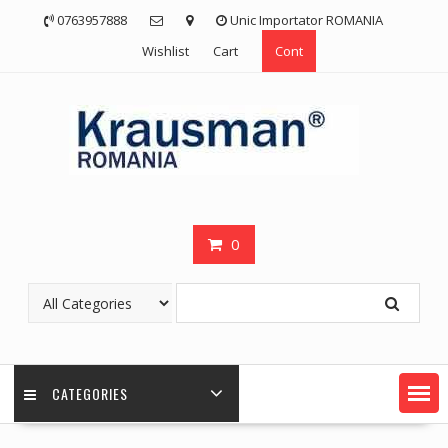
Skip
0763957888
Unic Importator ROMANIA
to
Wishlist
Cart
Cont
content
0
CATEGORIES