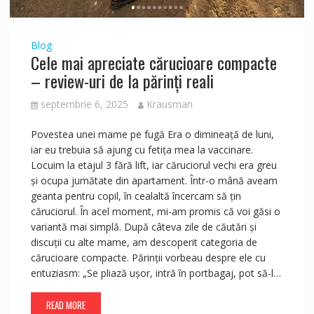
Blog
Cele mai apreciate cărucioare compacte
– review-uri de la părinți reali
septembrie 6, 2025
Krausman
Povestea unei mame pe fugă Era o dimineață de luni,
iar eu trebuia să ajung cu fetița mea la vaccinare.
Locuim la etajul 3 fără lift, iar căruciorul vechi era greu
și ocupa jumătate din apartament. Într-o mână aveam
geanta pentru copil, în cealaltă încercam să țin
căruciorul. În acel moment, mi-am promis că voi găsi o
variantă mai simplă. După câteva zile de căutări și
discuții cu alte mame, am descoperit categoria de
cărucioare compacte. Părinții vorbeau despre ele cu
entuziasm: „Se pliază ușor, intră în portbagaj, pot să-l…
READ MORE