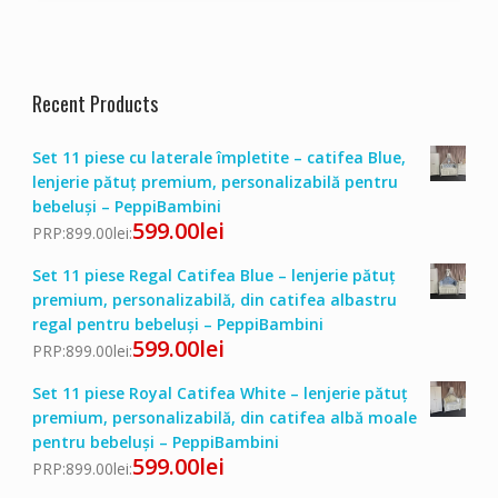
Recent Products
Set 11 piese cu laterale împletite – catifea Blue,
lenjerie pătuț premium, personalizabilă pentru
bebeluși – PeppiBambini
599.00
lei
PRP:
899.00
lei
:
Set 11 piese Regal Catifea Blue – lenjerie pătuț
premium, personalizabilă, din catifea albastru
regal pentru bebeluși – PeppiBambini
599.00
lei
PRP:
899.00
lei
:
Set 11 piese Royal Catifea White – lenjerie pătuț
premium, personalizabilă, din catifea albă moale
pentru bebeluși – PeppiBambini
599.00
lei
PRP:
899.00
lei
: