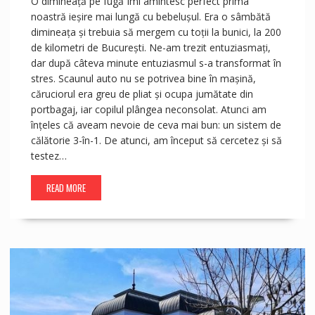
O dimineață pe fugă Îmi amintesc perfect prima
noastră ieșire mai lungă cu bebelușul. Era o sâmbătă
dimineața și trebuia să mergem cu toții la bunici, la 200
de kilometri de București. Ne-am trezit entuziasmați,
dar după câteva minute entuziasmul s-a transformat în
stres. Scaunul auto nu se potrivea bine în mașină,
căruciorul era greu de pliat și ocupa jumătate din
portbagaj, iar copilul plângea neconsolat. Atunci am
înțeles că aveam nevoie de ceva mai bun: un sistem de
călătorie 3-în-1. De atunci, am început să cercetez și să
testez…
READ MORE