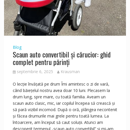
Blog
Scaun auto convertibil și cărucior: ghid
complet pentru părinți
septembrie 6, 2025
Krausman
O lecție învățată pe drum Îmi amintesc o zi de vară,
când băiețelul nostru avea doar 10 luni. Plecasem la
drum lung, spre mare, cu toată familia. Aveam un
scaun auto clasic, mic, iar copilul începea să crească și
să pară vizibil incomod. După o oră, plângea necontenit
și făcea drumurile mai grele pentru toată lumea. La
întoarcere, am început să caut soluții. Atunci am
descoperit termenul „scaun auto convertibil” și mi-am