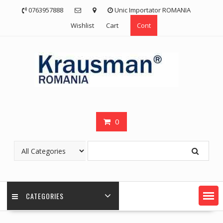
Skip
0763957888
Unic Importator ROMANIA
to
Wishlist
Cart
Cont
content
0
CATEGORIES