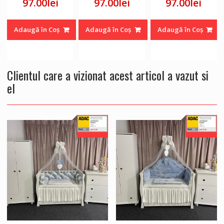
97.00
lei
97.00
lei
97.00
lei
Adaugă în Coș
Adaugă în Coș
Adaugă în Coș
Clientul care a vizionat acest articol a vazut si
el