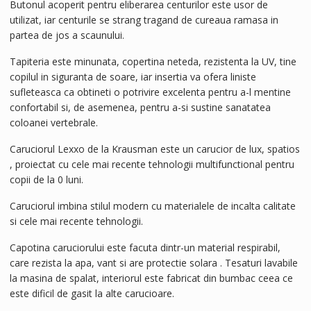
Butonul acoperit pentru eliberarea centurilor este usor de
utilizat, iar centurile se strang tragand de cureaua ramasa in
partea de jos a scaunului.
Tapiteria este minunata, copertina neteda, rezistenta la UV, tine
copilul in siguranta de soare, iar insertia va ofera liniste
sufleteasca ca obtineti o potrivire excelenta pentru a-l mentine
confortabil si, de asemenea, pentru a-si sustine sanatatea
coloanei vertebrale.
Caruciorul Lexxo de la Krausman este un carucior de lux, spatios
, proiectat cu cele mai recente tehnologii multifunctional pentru
copii de la 0 luni.
Caruciorul imbina stilul modern cu materialele de incalta calitate
si cele mai recente tehnologii.
Capotina caruciorului este facuta dintr-un material respirabil,
care rezista la apa, vant si are protectie solara . Tesaturi lavabile
la masina de spalat, interiorul este fabricat din bumbac ceea ce
este dificil de gasit la alte carucioare.