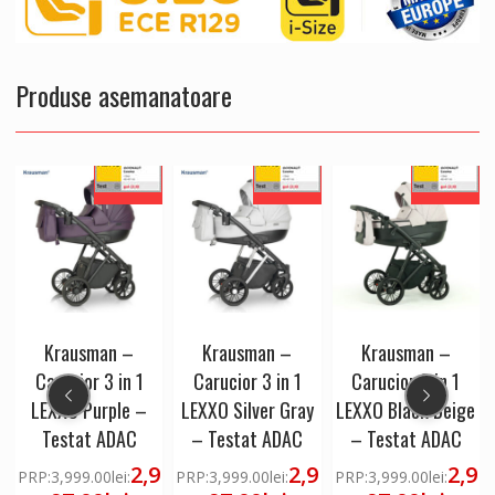
Produse asemanatoare
Krausman –
Krausman –
Krausman –
Carucior 3 in 1
Carucior 3 in 1
Carucior 3 in 1
LEXXO Silver Gray
LEXXO Black Beige
LEXXO Pearl –
– Testat ADAC
– Testat ADAC
Testat ADAC
9
2,9
2,9
2,9
PRP:
3,999.00
lei
:
PRP:
3,999.00
lei
:
PRP:
3,999.00
lei
: