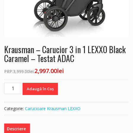
Krausman – Carucior 3 in 1 LEXXO Black
Caramel – Testat ADAC
2,997.00
lei
PRP:
3,999.00
lei
:
Cantitate
Adaugă în Coș
Krausman
-
Carucior
Categorie:
Carucioare Krausman LEXXO
3
in
1
Descriere
LEXXO