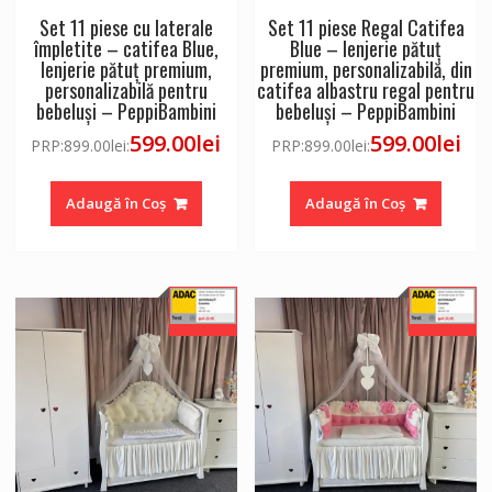
Set 11 piese cu laterale
Set 11 piese Regal Catifea
împletite – catifea Blue,
Blue – lenjerie pătuț
lenjerie pătuț premium,
premium, personalizabilă, din
personalizabilă pentru
catifea albastru regal pentru
bebeluși – PeppiBambini
bebeluși – PeppiBambini
599.00
lei
599.00
lei
PRP:
899.00
lei
:
PRP:
899.00
lei
:
Adaugă în Coș
Adaugă în Coș