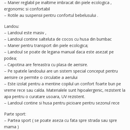
– Maner reglabil pe inaltime imbracat din piele ecologica ,
ergonomic si confortabil
– Rotile au suspensii pentru confortul bebelusului .
Landou:
– Landoul este masiv ,
– Landoul contine salteluta de cocos cu husa din bumbac
– Maner pentru transport din piele ecologica;
– Landoul se poate de legana manual daca este asezat pe
podea;
– Capotina are fereastra cu plasa de aerisire.
– Pe spatele landoului are un sistem special conceput pentru
aerisire ce permite o circulatie a aerului
– Este izolat pentru a mentine copilul un confort foarte bun pe
vreme rece sau calda. Materialele sunt hipoalergenic, rezistent la
apa pentru o curatare usoara, UV rezistent.
– Landoul contine si husa pentru picioare pentru sezonul rece
Parte sport:
– Partea sport ( se poate aseza cu fata spre strada sau spre
mama )