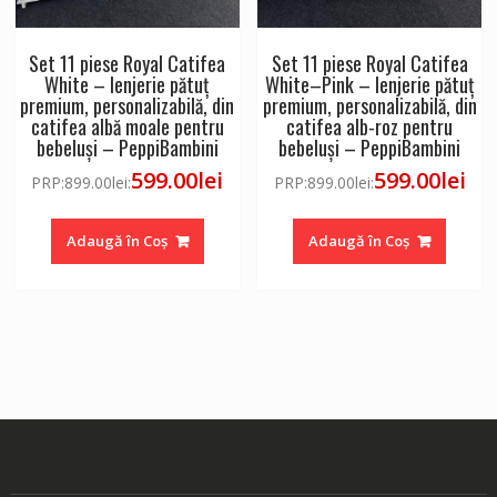
Set 11 piese Royal Catifea
Set 11 piese Royal Catifea
White – lenjerie pătuț
White–Pink – lenjerie pătuț
premium, personalizabilă, din
premium, personalizabilă, din
catifea albă moale pentru
catifea alb-roz pentru
bebeluși – PeppiBambini
bebeluși – PeppiBambini
599.00
lei
599.00
lei
PRP:
899.00
lei
:
PRP:
899.00
lei
:
Adaugă în Coș
Adaugă în Coș