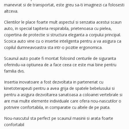
manevrat si de transportat, este greu sa-ti imaginezi ca folosesti
altceva.
Clientilor le place foarte mult aspectul si senzatia acestui scaun
auto, in special tapiteria respirabila, prietenoasa cu pielea,
copertina de protectie si structura eleganta a corpului principal.
Scoica auto vine cu o insertie inteligenta pentru a va asigura ca
copilul dumneavoastra sta intr-o pozitie ergonomica.
Scaunul auto poate fi montat folosind centurile de siguranta
oferindu-va optiunea de a face ceea ce este mai bine pentru
familia dvs.
Insertia inovatoare a fost dezvoltata in parteneriat cu
kinetoterapeuti pentru a avea grija de spatele bebelusului si
pentru a asigura dezvoltarea sanatoasa a coloanei vertebrale si
are mai multe elemente individuale care ofera nou-nascutilor o
potrivire confortabila, in comparatie cu altele de pe piata.
Nou-nascutul sta perfect pe scaunul masinii si arata foarte
confortabil