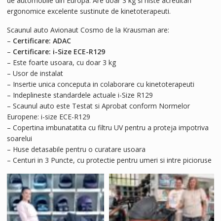
de automobile din Europa. Are doar 3 kg si niste acreditari
ergonomice excelente sustinute de kinetoterapeuti.
Scaunul auto Avionaut Cosmo de la Krausman are:
–
Certificare: ADAC
–
Certificare: i-Size ECE-R129
– Este foarte usoara, cu doar 3 kg
– Usor de instalat
– Insertie unica conceputa in colaborare cu kinetoterapeuti
– Indeplineste standardele actuale i-Size R129
– Scaunul auto este Testat si Aprobat conform Normelor
Europene: i-size ECE-R129
– Copertina imbunatatita cu filtru UV pentru a proteja impotriva
soarelui
– Huse detasabile pentru o curatare usoara
– Centuri in 3 Puncte, cu protectie pentru umeri si intre picioruse