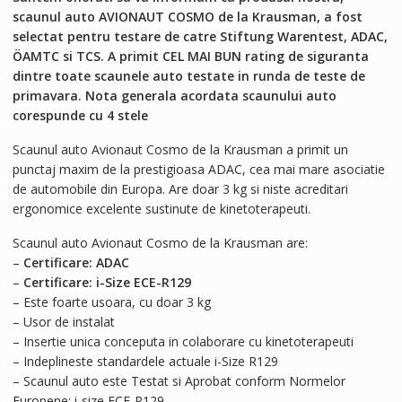
scaunul auto AVIONAUT COSMO de la Krausman, a fost
selectat pentru testare de catre Stiftung Warentest, ADAC,
ÖAMTC si TCS. A primit CEL MAI BUN rating de siguranta
dintre toate scaunele auto testate in runda de teste de
primavara. Nota generala acordata scaunului auto
corespunde cu 4 stele
Scaunul auto Avionaut Cosmo de la Krausman a primit un
punctaj maxim de la prestigioasa ADAC, cea mai mare asociatie
de automobile din Europa. Are doar 3 kg si niste acreditari
ergonomice excelente sustinute de kinetoterapeuti.
Scaunul auto Avionaut Cosmo de la Krausman are:
–
Certificare: ADAC
–
Certificare: i-Size ECE-R129
– Este foarte usoara, cu doar 3 kg
– Usor de instalat
– Insertie unica conceputa in colaborare cu kinetoterapeuti
– Indeplineste standardele actuale i-Size R129
– Scaunul auto este Testat si Aprobat conform Normelor
Europene: i-size ECE-R129