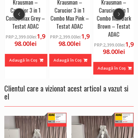
Krausman –
Krausman –
Krausman –
Carucior 3 in 1
Carucior 3 in 1
Carucior 3 in 1
Combo Max Grey –
Combo Max Pink –
Combo Max Dark
Testat ADAC
Testat ADAC
Brown – Testat
ADAC
1,9
1,9
PRP:
2,399.00
lei
:
PRP:
2,399.00
lei
:
98.00
lei
98.00
lei
9
1,9
PRP:
2,399.00
lei
:
98.00
lei
Adaugă în Coș
Adaugă în Coș
Adaugă în Coș
Clientul care a vizionat acest articol a vazut si
el