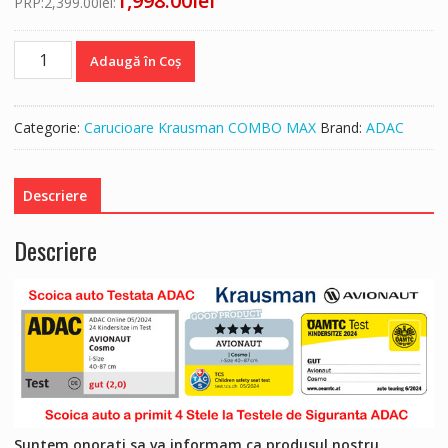
1,998.00
lei
PRP:
2,399.00
lei
:
Cantitate
Adaugă în Coș
Krausman
-
Carucior
Categorie:
Carucioare Krausman COMBO MAX
Brand:
ADAC
3
in
1
Descriere
Combo
Max
Descriere
Mint
-
Testat
ADAC
Suntem onorati sa va informam ca produsul nostru,