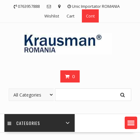
Skip
0763957888
Unic Importator ROMANIA
to
Wishlist
Cart
Cont
content
0
CATEGORIES