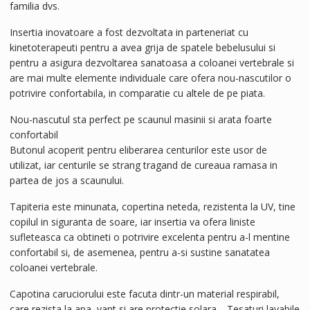
familia dvs.
Insertia inovatoare a fost dezvoltata in parteneriat cu
kinetoterapeuti pentru a avea grija de spatele bebelusului si
pentru a asigura dezvoltarea sanatoasa a coloanei vertebrale si
are mai multe elemente individuale care ofera nou-nascutilor o
potrivire confortabila, in comparatie cu altele de pe piata.
Nou-nascutul sta perfect pe scaunul masinii si arata foarte
confortabil
Butonul acoperit pentru eliberarea centurilor este usor de
utilizat, iar centurile se strang tragand de cureaua ramasa in
partea de jos a scaunului.
Tapiteria este minunata, copertina neteda, rezistenta la UV, tine
copilul in siguranta de soare, iar insertia va ofera liniste
sufleteasca ca obtineti o potrivire excelenta pentru a-l mentine
confortabil si, de asemenea, pentru a-si sustine sanatatea
coloanei vertebrale.
Capotina caruciorului este facuta dintr-un material respirabil,
care rezista la apa, vant si are protectie solara . Tesaturi lavabile