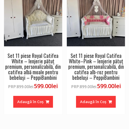
Set 11 piese Royal Catifea
Set 11 piese Royal Catifea
White – lenjerie pătuț
White–Pink – lenjerie pătuț
premium, personalizabilă, din
premium, personalizabilă, din
catifea albă moale pentru
catifea alb-roz pentru
bebeluși – PeppiBambini
bebeluși – PeppiBambini
599.00
lei
599.00
lei
PRP:
899.00
lei
:
PRP:
899.00
lei
:
Adaugă în Coș
Adaugă în Coș