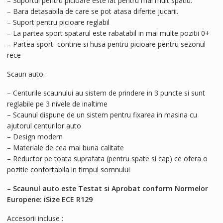
– Suportul pentru picioare este lat pentru mai mult spatiu.
– Bara detasabila de care se pot atasa diferite jucarii.
– Suport pentru picioare reglabil
– La partea sport spatarul este rabatabil in mai multe pozitii 0+
– Partea sport contine si husa pentru picioare pentru sezonul
rece
Scaun auto :
– Centurile scaunului au sistem de prindere in 3 puncte si sunt
reglabile pe 3 nivele de inaltime
– Scaunul dispune de un sistem pentru fixarea in masina cu
ajutorul centurilor auto
– Design modern
– Materiale de cea mai buna calitate
– Reductor pe toata suprafata (pentru spate si cap) ce ofera o
pozitie confortabila in timpul somnului
– Scaunul auto este Testat si Aprobat conform Normelor
Europene: iSize ECE R129
Accesorii incluse :