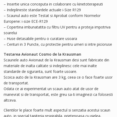
– Insertie unica conceputa in colaborare cu kinetoterapeuti
– Indeplineste standardele actuale i-Size R129
– Scaunul auto este Testat si Aprobat conform Normelor
Europene: i-size ECE-R129
– Copertina imbunatatita cu filtru UV pentru a proteja impotriva
soarelui
– Huse detasabile pentru o curatare usoara
– Centuri in 3 Puncte, cu protectie pentru umeri si intre picioruse
Testarea Avionaut Cosmo de la Krausman
Scaunele auto Avionaut de la Krausman desi sunt fabricate din
materiale de inalta calitate si indeplinesc cele mai inalte
standarde de siguranta, sunt foarte usoare.
Scoica auto de la Krausman are 3 kg, ceea ce o face foarte usor
de transportat.
Odata ce ai experimentat un scaun auto atat de usor de
manevrat si de transportat, este greu sa-ti imaginezi ca folosesti
altceva.
Clientilor le place foarte mult aspectul si senzatia acestui scaun
auto, in special tapiteria respirabila, prietenoasa cu pielea,