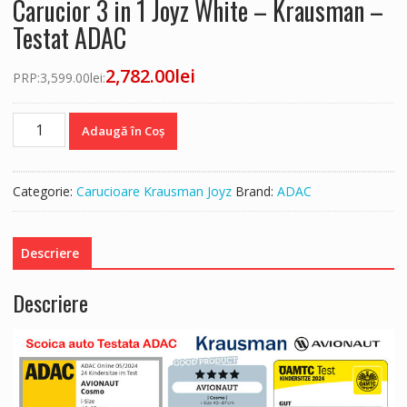
Carucior 3 in 1 Joyz White – Krausman –
Testat ADAC
2,782.00
lei
PRP:
3,599.00
lei
:
Cantitate
Adaugă în Coș
Carucior
3
in
Categorie:
Carucioare Krausman Joyz
Brand:
ADAC
1
Joyz
White
Descriere
-
Krausman
Descriere
-
Testat
ADAC