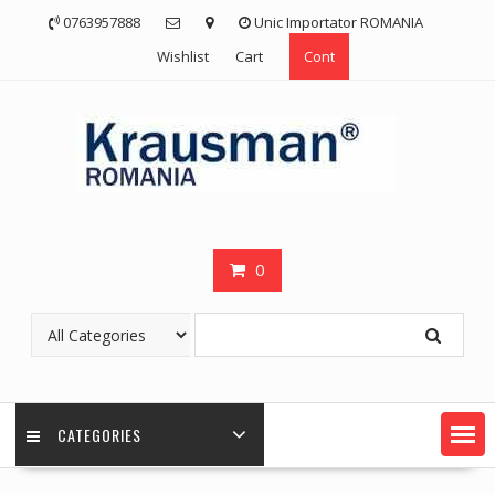
Skip
0763957888
Unic Importator ROMANIA
to
Wishlist
Cart
Cont
content
0
CATEGORIES