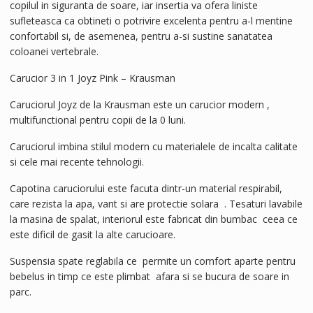
copilul in siguranta de soare, iar insertia va ofera liniste
sufleteasca ca obtineti o potrivire excelenta pentru a-l mentine
confortabil si, de asemenea, pentru a-si sustine sanatatea
coloanei vertebrale.
Carucior 3 in 1 Joyz Pink – Krausman
Caruciorul Joyz de la Krausman este un carucior modern ,
multifunctional pentru copii de la 0 luni.
Caruciorul imbina stilul modern cu materialele de incalta calitate
si cele mai recente tehnologii.
Capotina caruciorului este facuta dintr-un material respirabil,
care rezista la apa, vant si are protectie solara . Tesaturi lavabile
la masina de spalat, interiorul este fabricat din bumbac ceea ce
este dificil de gasit la alte carucioare.
Suspensia spate reglabila ce permite un comfort aparte pentru
bebelus in timp ce este plimbat afara si se bucura de soare in
parc.