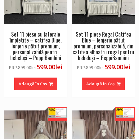
Set 11 piese cu laterale
Set 11 piese Regal Catifea
împletite – catifea Blue,
Blue – lenjerie pătuț
lenjerie pătuț premium,
premium, personalizabilă, din
personalizabilă pentru
catifea albastru regal pentru
bebeluși – PeppiBambini
bebeluși – PeppiBambini
599.00
lei
599.00
lei
PRP:
899.00
lei
:
PRP:
899.00
lei
:
Adaugă în Coș
Adaugă în Coș