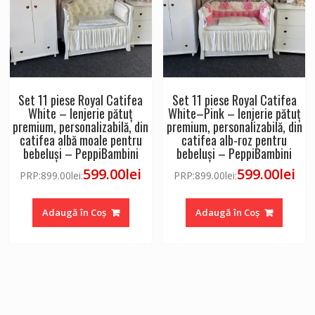
Set 11 piese Royal Catifea
Set 11 piese Royal Catifea
White – lenjerie pătuț
White–Pink – lenjerie pătuț
premium, personalizabilă, din
premium, personalizabilă, din
catifea albă moale pentru
catifea alb-roz pentru
bebeluși – PeppiBambini
bebeluși – PeppiBambini
599.00
lei
599.00
lei
PRP:
899.00
lei
:
PRP:
899.00
lei
:
Adaugă în Coș
Adaugă în Coș