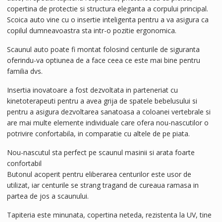
copertina de protectie si structura eleganta a corpului principal.
Scoica auto vine cu o insertie inteligenta pentru a va asigura ca
copilul dumneavoastra sta intr-o pozitie ergonomica.
Scaunul auto poate fi montat folosind centurile de siguranta
oferindu-va optiunea de a face ceea ce este mai bine pentru
familia dvs.
Insertia inovatoare a fost dezvoltata in parteneriat cu
kinetoterapeuti pentru a avea grija de spatele bebelusului si
pentru a asigura dezvoltarea sanatoasa a coloanei vertebrale si
are mai multe elemente individuale care ofera nou-nascutilor o
potrivire confortabila, in comparatie cu altele de pe piata.
Nou-nascutul sta perfect pe scaunul masinii si arata foarte
confortabil
Butonul acoperit pentru eliberarea centurilor este usor de
utilizat, iar centurile se strang tragand de cureaua ramasa in
partea de jos a scaunului.
Tapiteria este minunata, copertina neteda, rezistenta la UV, tine