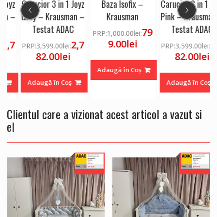
z
Carucior 3 in 1 Joyz
Baza Isofix –
Carucior 3 in 1 Joyz
–
Grey – Krausman –
Krausman
Pink – Krausman –
Testat ADAC
Testat ADAC
79
PRP:
1,000.00
lei
:
9.00
lei
7
2,7
2,7
PRP:
3,599.00
lei
:
PRP:
3,599.00
lei
:
82.00
lei
82.00
lei
Adaugă în Coș
Adaugă în Coș
Adaugă în Coș
Clientul care a vizionat acest articol a vazut si
el